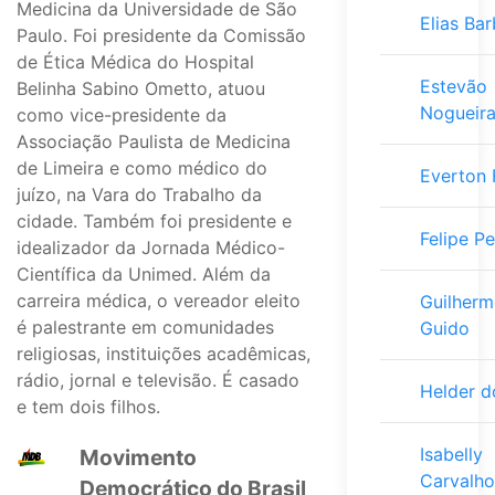
Medicina da Universidade de São
Elias Ba
Paulo. Foi presidente da Comissão
de Ética Médica do Hospital
Estevão
Belinha Sabino Ometto, atuou
Nogueir
como vice-presidente da
Associação Paulista de Medicina
de Limeira e como médico do
Everton 
juízo, na Vara do Trabalho da
cidade. Também foi presidente e
Felipe P
idealizador da Jornada Médico-
Científica da Unimed. Além da
carreira médica, o vereador eleito
Guilherm
é palestrante em comunidades
Guido
religiosas, instituições acadêmicas,
rádio, jornal e televisão. É casado
Helder d
e tem dois filhos.
Isabelly
Movimento
Carvalho
Democrático do Brasil