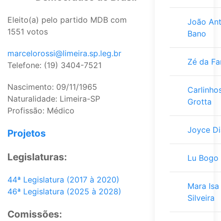
Eleito(a) pelo partido MDB com
João An
1551 votos
Bano
marcelorossi@limeira.sp.leg.br
Zé da Fa
Telefone: (19) 3404-7521
Nascimento: 09/11/1965
Carlinho
Naturalidade: Limeira-SP
Grotta
Profissão: Médico
Joyce Di
Projetos
Legislaturas:
Lu Bogo
44ª Legislatura (2017 à 2020)
Mara Isa
46ª Legislatura (2025 à 2028)
Silveira
Comissões: