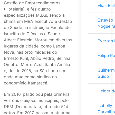
Gestão de Empreendimentos
Elias Ba
(Hotelaria), e fez quatro
especializações MBAs, sendo a
Estevão
última em MBA executivo e Gestão
Nogueir
de Saúde na instituição Faculdade
Israelita de Ciências e Saúde
Albert Einstein. Morou em diversos
Everton 
lugares da cidade, como Lagoa
Nova, nas proximidades do
Felipe P
Ernesto Kuhl, Abílio Pedro, Belinha
Ometto, Morro Azul, Santa Amália
Guilherm
e, desde 2015, no São Lourenço,
Guido
onde atua como síndico no
condomínio Itamaracá.
Helder d
Em 2016, participou pela primeira
vez das eleições municipais, pelo
Isabelly
DEM (Democratas), obtendo 514
Carvalho
votos. Em 2017, passou a atuar na