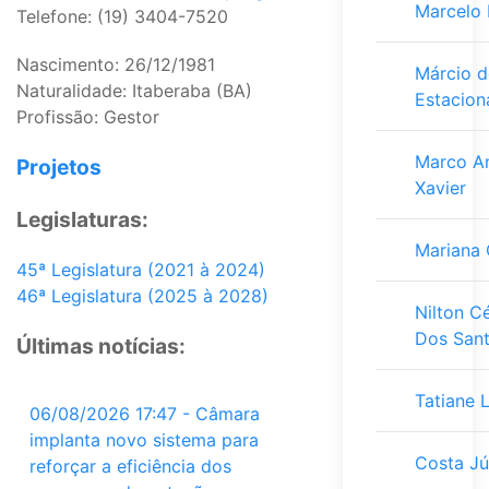
Marcelo 
Telefone: (19) 3404-7520
Nascimento: 26/12/1981
Márcio 
Naturalidade: Itaberaba (BA)
Estacio
Profissão: Gestor
Marco A
Projetos
Xavier
Legislaturas:
Mariana 
45ª Legislatura (2021 à 2024)
46ª Legislatura (2025 à 2028)
Nilton C
Dos San
Últimas notícias:
Tatiane 
06/08/2026 17:47 - Câmara
implanta novo sistema para
Costa Jú
reforçar a eficiência dos