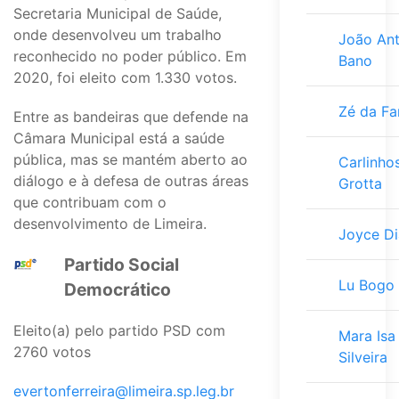
Secretaria Municipal de Saúde,
onde desenvolveu um trabalho
João An
reconhecido no poder público. Em
Bano
2020, foi eleito com 1.330 votos.
Zé da Fa
Entre as bandeiras que defende na
Câmara Municipal está a saúde
pública, mas se mantém aberto ao
Carlinho
diálogo e à defesa de outras áreas
Grotta
que contribuam com o
desenvolvimento de Limeira.
Joyce Di
Partido Social
Lu Bogo
Democrático
Eleito(a) pelo partido PSD com
Mara Isa
2760 votos
Silveira
evertonferreira@limeira.sp.leg.br