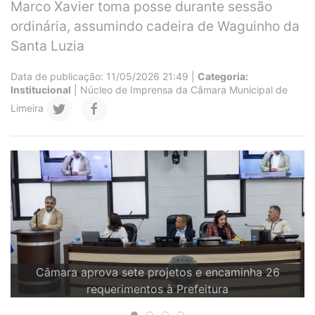
Marco Xavier toma posse durante sessão
ordinária, assumindo cadeira de Waguinho da
Santa Luzia
Data de publicação: 11/05/2026 21:49 |
Categoria:
Institucional
| Núcleo de Imprensa da Câmara Municipal de
Limeira
Câmara aprova sete projetos e encaminha 26
requerimentos à Prefeitura